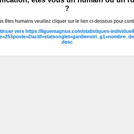
?
s êtes humains veuillez cliquer sur le lien ci-dessous pour cont
inuer vers https://liguemagnus.com/statistiques-individuel
e=253poste=Dactif=statsonglet=gardienstri_g1=nombre_def
desc