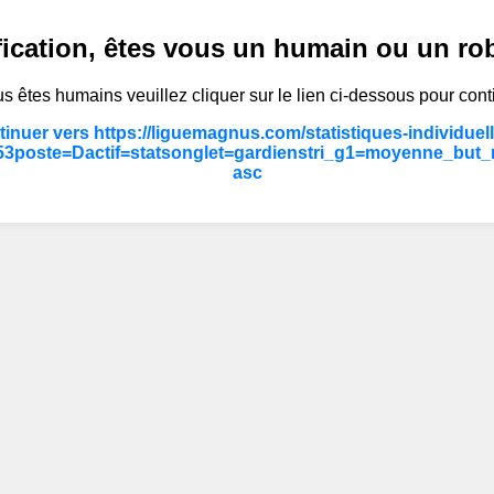
fication, êtes vous un humain ou un ro
s êtes humains veuillez cliquer sur le lien ci-dessous pour cont
inuer vers https://liguemagnus.com/statistiques-individuel
3poste=Dactif=statsonglet=gardienstri_g1=moyenne_but_
asc