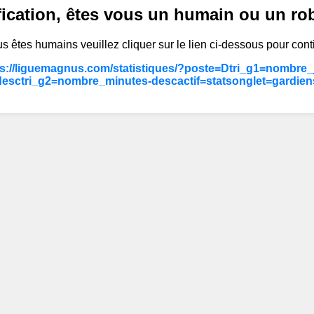
fication, êtes vous un humain ou un ro
s êtes humains veuillez cliquer sur le lien ci-dessous pour cont
ps://liguemagnus.com/statistiques/?poste=Dtri_g1=nombre
desctri_g2=nombre_minutes-descactif=statsonglet=gardien