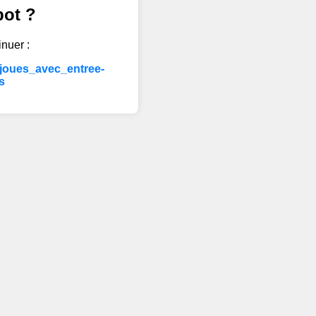
bot ?
inuer :
_joues_avec_entree-
s