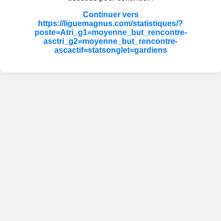
Continuer vers
https://liguemagnus.com/statistiques/?
poste=Atri_g1=moyenne_but_rencontre-
asctri_g2=moyenne_but_rencontre-
ascactif=statsonglet=gardiens