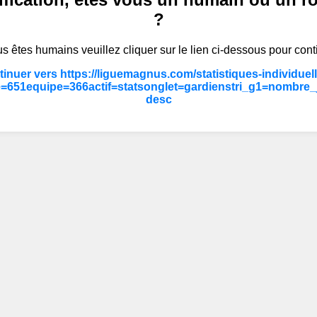
?
s êtes humains veuillez cliquer sur le lien ci-dessous pour cont
inuer vers https://liguemagnus.com/statistiques-individuel
=651equipe=366actif=statsonglet=gardienstri_g1=nombre_
desc