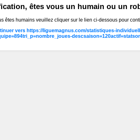
fication, êtes vous un humain ou un ro
s êtes humains veuillez cliquer sur le lien ci-dessous pour cont
inuer vers https://liguemagnus.com/statistiques-individuel
uipe=894tri_p=nombre_joues-descsaison=120actif=statson