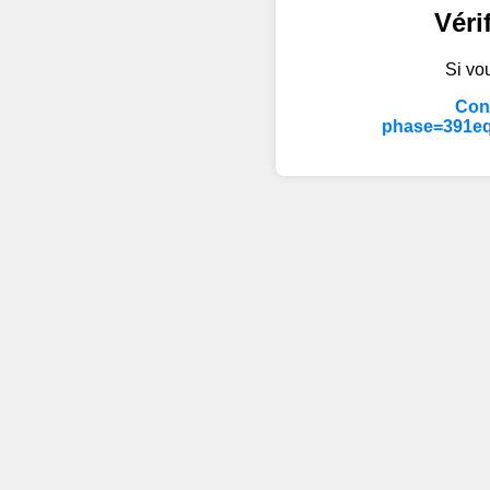
Véri
Si vou
Cont
phase=391eq