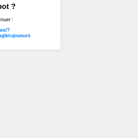
bot ?
inuer :
les/?
glet=joueurs