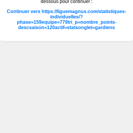
dessous pour continuer :
Continuer vers https://liguemagnus.com/statistiques-
individuelles/?
phase=159equipe=779tri_p=nombre_points-
descsaison=120actif=statsonglet=gardiens