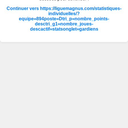
Continuer vers https://liguemagnus.com/statistiques-
individuelles/?
equipe=894poste=Dtri_p=nombre_points-
desctri_g1=nombre_joues-
descactif=statsonglet=gardiens