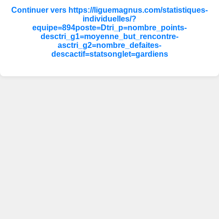
Continuer vers https://liguemagnus.com/statistiques-
individuelles/?
equipe=894poste=Dtri_p=nombre_points-
desctri_g1=moyenne_but_rencontre-
asctri_g2=nombre_defaites-
descactif=statsonglet=gardiens