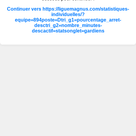
Continuer vers https://liguemagnus.com/statistiques-
individuelles/?
equipe=894poste=Dtri_g1=pourcentage_arret-
desctri_g2=nombre_minutes-
descactif=statsonglet=gardiens