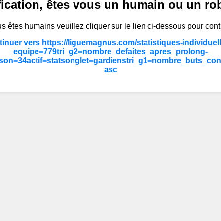
fication, êtes vous un humain ou un ro
s êtes humains veuillez cliquer sur le lien ci-dessous pour cont
inuer vers https://liguemagnus.com/statistiques-individuel
equipe=779tri_g2=nombre_defaites_apres_prolong-
son=34actif=statsonglet=gardienstri_g1=nombre_buts_co
asc