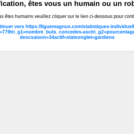
fication, êtes vous un humain ou un ro
s êtes humains veuillez cliquer sur le lien ci-dessous pour cont
inuer vers https://liguemagnus.com/statistiques-individuel
=779tri_g1=nombre_buts_concedes-asctri_g2=pourcentage
descsaison=34actif=statsonglet=gardiens