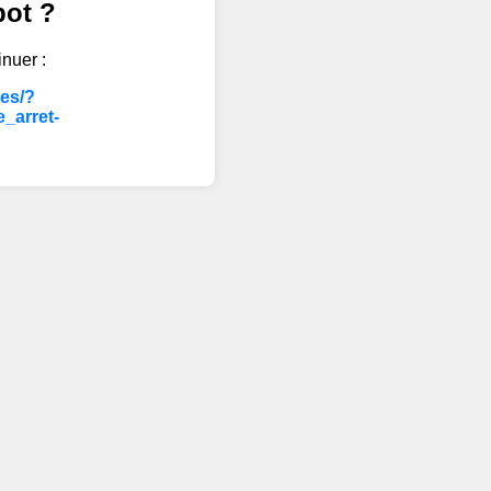
bot ?
inuer :
les/?
_arret-