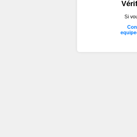
Véri
Si vou
Cont
equipe