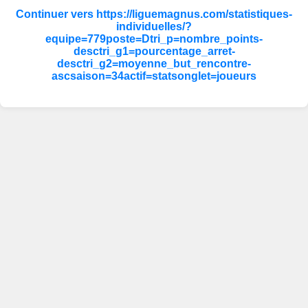
Continuer vers https://liguemagnus.com/statistiques-
individuelles/?
equipe=779poste=Dtri_p=nombre_points-
desctri_g1=pourcentage_arret-
desctri_g2=moyenne_but_rencontre-
ascsaison=34actif=statsonglet=joueurs