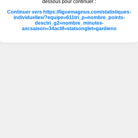
dessous pour continuer :
Continuer vers https://liguemagnus.com/statistiques-
individuelles/?equipe=611tri_p=nombre_points-
desctri_g2=nombre_minutes-
ascsaison=34actif=statsonglet=gardiens