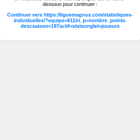
dessous pour continuer :
Continuer vers https://liguemagnus.com/statistiques-
individuelles/?equipe=611tri_p=nombre_points-
descsaison=197actif=statsonglet=joueurs