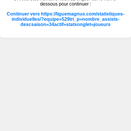
dessous pour continuer :
Continuer vers https://liguemagnus.com/statistiques-
individuelles/?equipe=529tri_p=nombre_assists-
descsaison=34actif=statsonglet=joueurs