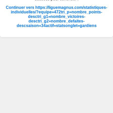
Continuer vers https://liguemagnus.com/statistiques-
individuelles/?equipe=472tri_p=nombre_points-
desctri_g1=nombre_victoires-
desctri_g2=nombre_defaites-
descsaison=34actif=statsonglet=gardiens