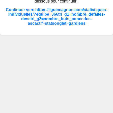
dessous pour continuer :
Continuer vers https://liguemagnus.com/statistiques-
individuelles/?equipe=366tri_g1=nombre_defaites-
desctri_g2=nombre_buts_concedes-
ascactif=statsonglet=gardiens