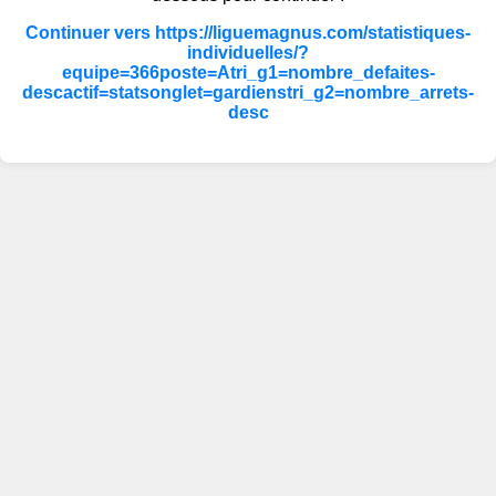
Continuer vers https://liguemagnus.com/statistiques-
individuelles/?
equipe=366poste=Atri_g1=nombre_defaites-
descactif=statsonglet=gardienstri_g2=nombre_arrets-
desc