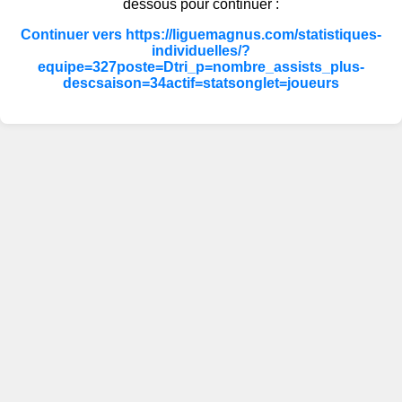
dessous pour continuer :
Continuer vers https://liguemagnus.com/statistiques-
individuelles/?
equipe=327poste=Dtri_p=nombre_assists_plus-
descsaison=34actif=statsonglet=joueurs