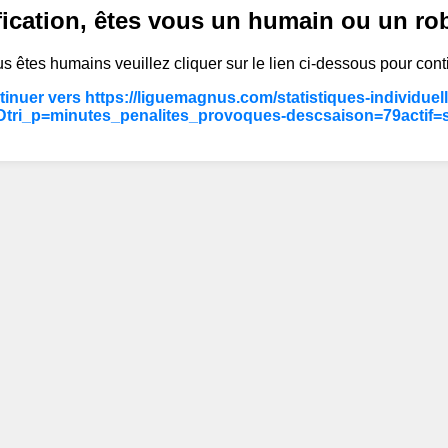
fication, êtes vous un humain ou un ro
s êtes humains veuillez cliquer sur le lien ci-dessous pour cont
inuer vers https://liguemagnus.com/statistiques-individuel
tri_p=minutes_penalites_provoques-descsaison=79actif=s