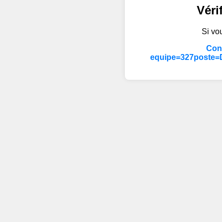
Véri
Si vou
Cont
equipe=327poste=D