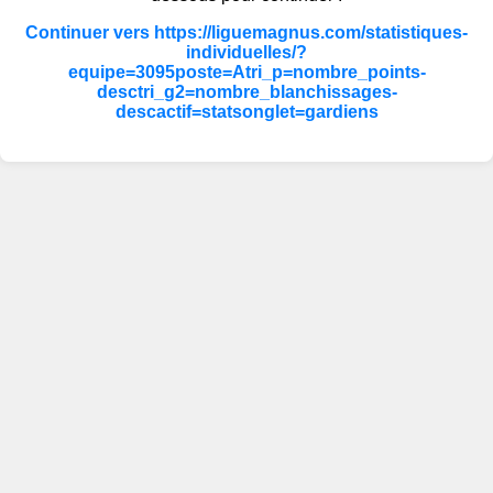
Continuer vers https://liguemagnus.com/statistiques-
individuelles/?
equipe=3095poste=Atri_p=nombre_points-
desctri_g2=nombre_blanchissages-
descactif=statsonglet=gardiens