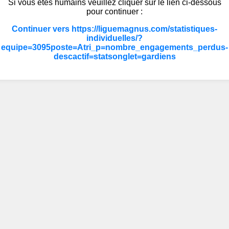
Si vous êtes humains veuillez cliquer sur le lien ci-dessous
pour continuer :
Continuer vers https://liguemagnus.com/statistiques-
individuelles/?
equipe=3095poste=Atri_p=nombre_engagements_perdus-
descactif=statsonglet=gardiens