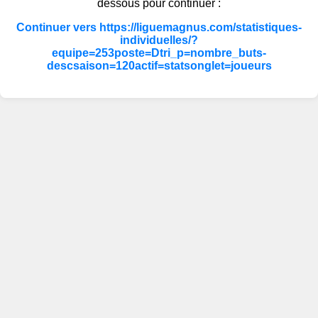
dessous pour continuer :
Continuer vers https://liguemagnus.com/statistiques-
individuelles/?
equipe=253poste=Dtri_p=nombre_buts-
descsaison=120actif=statsonglet=joueurs