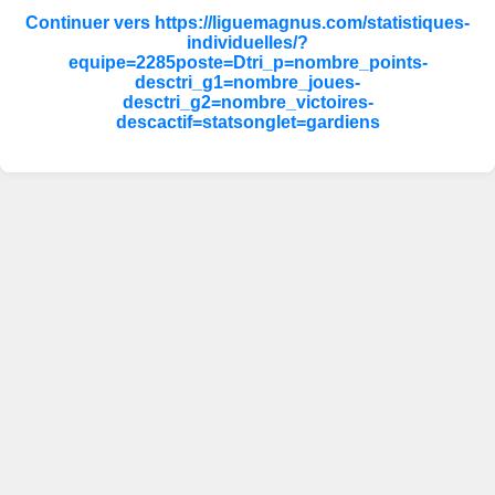
Continuer vers https://liguemagnus.com/statistiques-
individuelles/?
equipe=2285poste=Dtri_p=nombre_points-
desctri_g1=nombre_joues-
desctri_g2=nombre_victoires-
descactif=statsonglet=gardiens