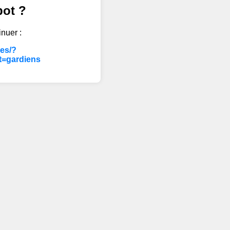
bot ?
inuer :
les/?
t=gardiens