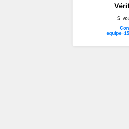
Véri
Si vou
Cont
equipe=15