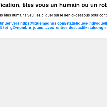
fication, êtes vous un humain ou un ro
s êtes humains veuillez cliquer sur le lien ci-dessous pour cont
inuer vers https://liguemagnus.com/statistiques-individuel
58tri_g2=nombre_joues_avec_entree-descactif=statsongle