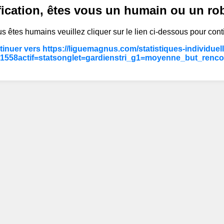
fication, êtes vous un humain ou un ro
s êtes humains veuillez cliquer sur le lien ci-dessous pour cont
inuer vers https://liguemagnus.com/statistiques-individuel
1558actif=statsonglet=gardienstri_g1=moyenne_but_renco