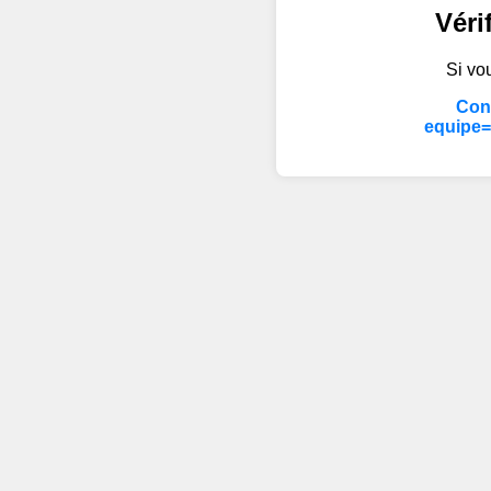
Véri
Si vou
Cont
equipe=