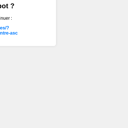
bot ?
inuer :
les/?
ntre-asc