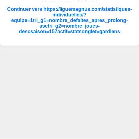
Continuer vers https://liguemagnus.com/statistiques-
individuelles/?
equipe=1tri_g1=nombre_defaites_apres_prolong-
asctri_g2=nombre_joues-
descsaison=157actif=statsonglet=gardiens