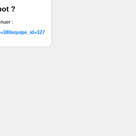
bot ?
inuer :
id=380equipe_id=327